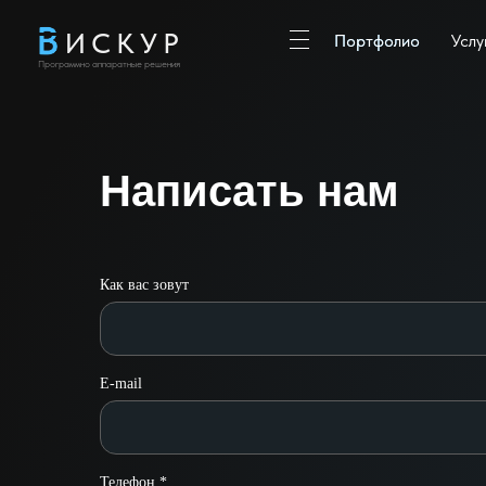
ИСКУР
Портфолио
Портфолио
Услу
Программно аппаратные решения
Написать нам
Как вас зовут
E-mail
Телефон *