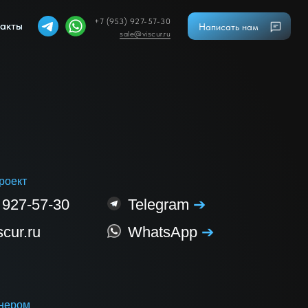
+7 (953) 927-57-30
акты
акты
Написать нам
sale@viscur.ru
роект
 927-57-30
Telegram
➔
cur.ru
WhatsApp
➔
тнером