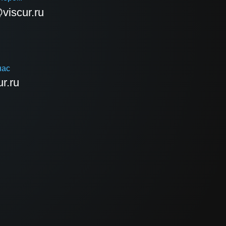
viscur.ru
нас
r.ru