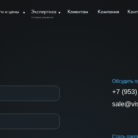
ги и цены
Экспертиза
Клиентам
Клиентам
Компания
Компания
Конт
Конт
▾
▾
готовые решения
Обсудить п
+7 (953)
sale@vis
Стать пар