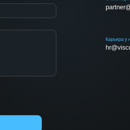
partner@
Карьера у 
hr@viscu